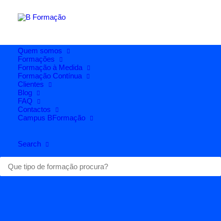
Quem somos
Formações
Formação à Medida
Formação Contínua
Clientes
Blog
FAQ
Contactos
Campus BFormação
Search