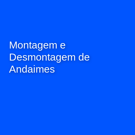
Montagem e
Desmontagem de
Andaimes