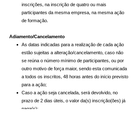
inscrições, na inscrição de quatro ou mais
participantes da mesma empresa, na mesma ação
de formação.
Adiamento/Cancelamento
As datas indicadas para a realização de cada ação
estão sujeitas a alteração/cancelamento, caso não
se reúna o número mínimo de participantes, ou por
outro motivo de força maior, sendo esta comunicada
a todos os inscritos, 48 horas antes do início previsto
para a ação;
Caso a ação seja cancelada, será devolvido, no
prazo de 2 dias úteis, o valor da(s) inscrição(ões) já
paga(s);
A
B Formação
aceita o cancelamento da(s)
inscrição(ões) se realizado por escrito, até 4 dias
antes do início da ação, reembolsando a totalidade